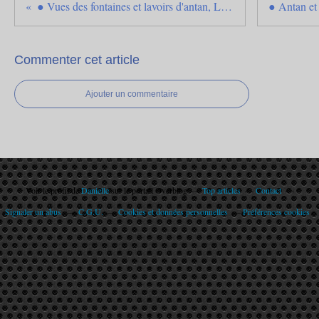
● Vues des fontaines et lavoirs d'antan, Lauragais, Hte Garonne.
Commenter cet article
Ajouter un commentaire
Voir le profil de
Danielle
sur le portail Overblog
Top articles
Contact
Signaler un abus
C.G.U.
Cookies et données personnelles
Préférences cookies